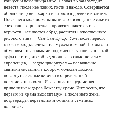
каннуси и помощница мико. Первая в храм заходит
невеста, после нее жених, гости и накодо. Совершается
обряд очищения охарай и читаются древние молитвы.
После чего молодожены выпивают освященное саке из
трех чаш по три глотка и провозглашают клятвы
верности. Называется обряд распития Божественного
рисового вина — Сан-Сан-Ку-До. Уже после первого
глотка молодые считаются мужем и женой. Потом они
обмениваются кольцами под живое звучание японской
арфы (кстати, этот обряд японцы позаимствовали у
европейцев). Следующий ритуал — посвящение
святыми листьями, в котором молодые должны
повернуть зеленые веточки в определенной
последовательности. И завершается церемония
приношением даров божеству храма. Интересно, что
первым из храма выходит муж, а после него жена,
подтверждая первенство мужчины в семейных
вопросах.