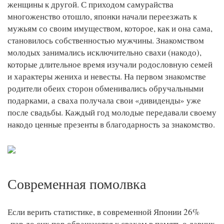
женщины к другой. С приходом самурайства
многоженство отошло, японки начали переезжать к
мужьям со своим имуществом, которое, как и она сама,
становилось собственностью мужчины. Знакомством
молодых занимались исключительно свахи (накодо),
которые длительное время изучали родословную семей
и характеры жениха и невесты. На первом знакомстве
родители обеих сторон обменивались обручальными
подарками, а сваха получала свои «дивиденды» уже
после свадьбы. Каждый год молодые передавали своему
накодо ценные презенты в благодарность за знакомство.
Современная помолвка
Если верить статистике, в современной Японии 26%
пар до сих пор обращаются к свахам в память о давних