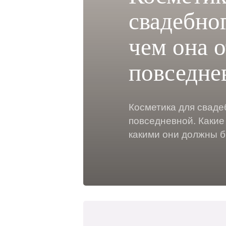
свадебно
чем она о
повседне
Косметика для сваде
повседневной. Какие
какими они должны б